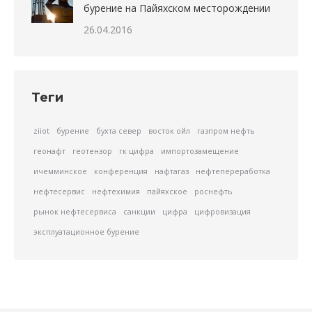
бурение на Пайяхском месторождении
26.04.2016
Теги
ziiot
бурение
бухта север
восток ойл
газпром нефть
геонафт
геотензор
гк цифра
импортозамещение
ичемминское
конференция
нафтагаз
нефтепереработка
нефтесервис
нефтехимия
пайяхское
роснефть
рынок нефтесервиса
санкции
цифра
цифровизация
эксплуатационное бурение