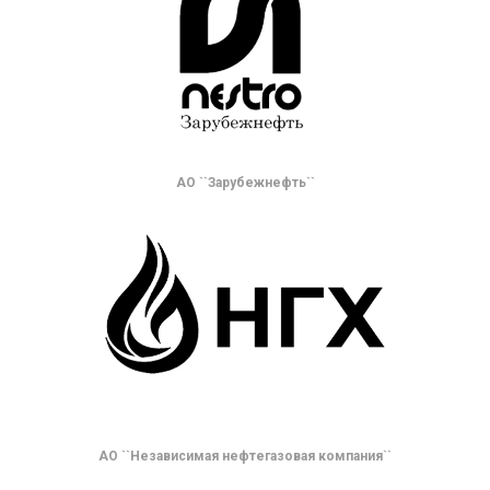
АО ``Зарубежнефть``
АО ``Независимая нефтегазовая компания``