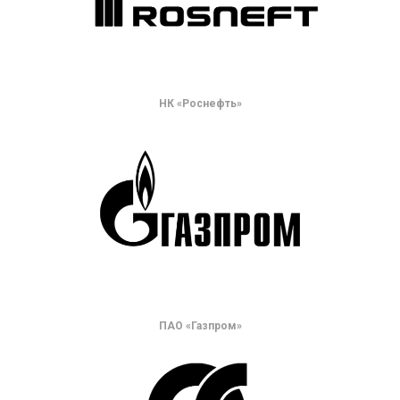
НК «Роснефть»
ПАО «Газпром»