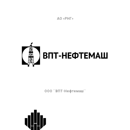
АО «РНГ»
ООО ``ВПТ-Нефтемаш``