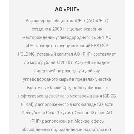
АО «РНГ»
Акционерное общество «РНГ» (АО «РНГ»)
создано в 2003 г. с целью освоения
месторождений углеводородного сырья. АО
«РНГ» входит в группу компаний EASTSIB
HOLDING. Уставный капитал АО «РНГ» составляет
7,5 млрд рублей. С 2010 г. АО «РНГ» владеет
лицензией на разведку и добычу
углеводородного сырья в пределах участка
Восточные блоки Среднеботуобинского
нефтегазоконденсатного месторождения (ВБ СБ
НГКМ), расположенного в юго-западной части
Республики Саха (Якутия). Основной офис АО
«РНГ» расположен в г. Москве, офисы
обособленных подразделений находятся в гг.