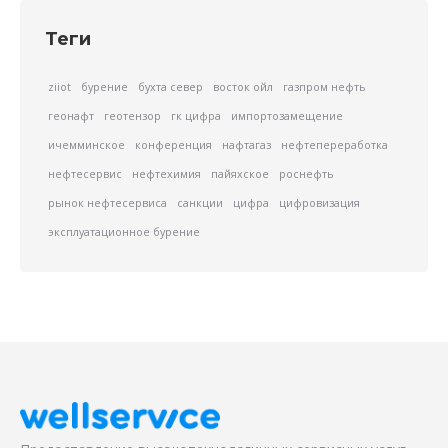
Теги
ziiot
бурение
бухта север
восток ойл
газпром нефть
геонафт
геотензор
гк цифра
импортозамещение
ичемминское
конференция
нафтагаз
нефтепереработка
нефтесервис
нефтехимия
пайяхское
роснефть
рынок нефтесервиса
санкции
цифра
цифровизация
эксплуатационное бурение